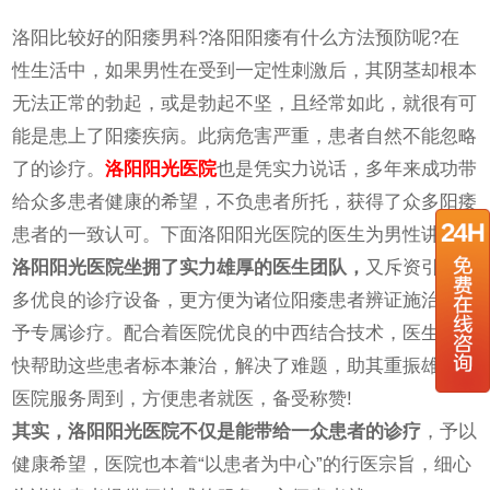
洛阳比较好的阳痿男科?洛阳阳痿有什么方法预防呢?在
性生活中，如果男性在受到一定性刺激后，其阴茎却根本
无法正常的勃起，或是勃起不坚，且经常如此，就很有可
能是患上了阳痿疾病。此病危害严重，患者自然不能忽略
了的诊疗。
洛阳阳光医院
也是凭实力说话，多年来成功带
给众多患者健康的希望，不负患者所托，获得了众多阳痿
患者的一致认可。下面洛阳阳光医院的医生为男性讲解：
洛阳阳光医院坐拥了实力雄厚的医生团队，
又斥资引进众
多优良的诊疗设备，更方便为诸位阳痿患者辨证施治，给
予专属诊疗。配合着医院优良的中西结合技术，医生能很
快帮助这些患者标本兼治，解决了难题，助其重振雄风。
医院服务周到，方便患者就医，备受称赞!
其实，洛阳阳光医院不仅是能带给一众患者的诊疗
，予以
健康希望，医院也本着“以患者为中心”的行医宗旨，细心