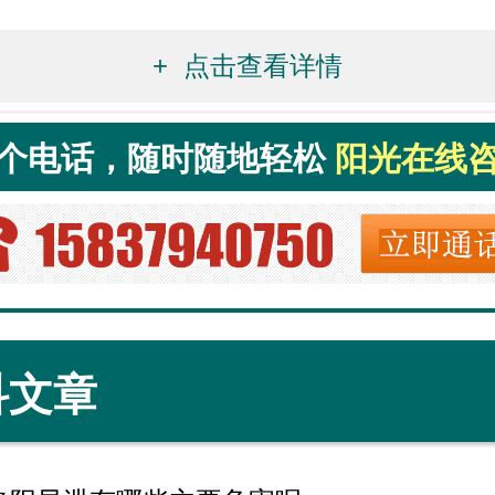
+ 点击查看详情
个电话，随时随地轻松
阳光在线
科文章