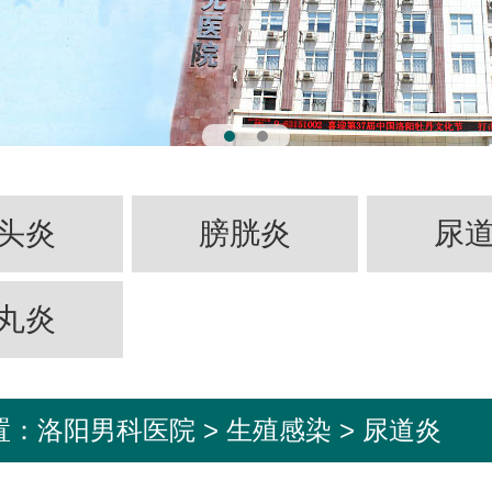
头炎
膀胱炎
尿
丸炎
置：
洛阳男科医院
>
生殖感染
>
尿道炎